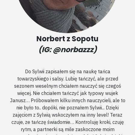
Norbert z Sopotu
(IG: @norbazzz)
Do Sylwii zapisałem się na naukę tańca
towarzyskiego i salsy. Lubię tańczyć, ale przed
sezonem weselnym chciałem nauczyć się czegoś
więcej. Nie chciałem tańczyć jak typowy wujek
Janusz… Próbowałem kilku innych nauczycieli, ale to
nie było to.. dopóki, nie poznałem Sylwii... Dzięki
zajęciom z Sylwią wskoczyłem na inny level! Teraz
czuje, ze tańczę świadomie… Kontroluję kroki, czuję
rytm, a partnerki są mile zaskoczone moim