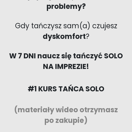
problemy?
Gdy tańczysz sam(a) czujesz
dyskomfort
?
W
7 DNI
naucz się tańczyć
SOLO
NA IMPREZIE!
#1 KURS TAŃCA SOLO
(materiały wideo otrzymasz
po zakupie)