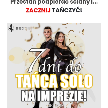
Przestań podpierać ściany i...
ZACZNIJ
TAŃCZYĆ
!