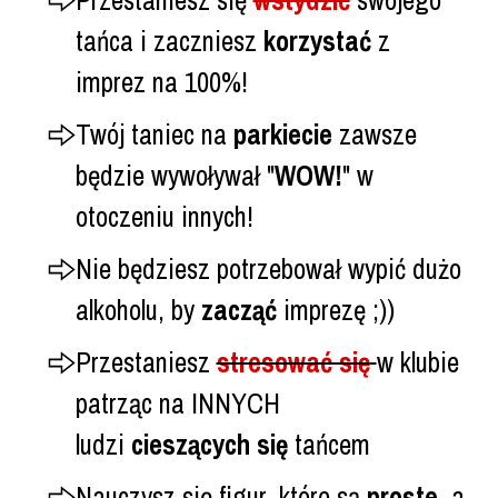
tańca i zaczniesz
korzystać
z
imprez na 100%!
Twój taniec na
parkiecie
zawsze
będzie wywoływał "
WOW!
" w
otoczeniu innych!
Nie będziesz potrzebował wypić dużo
alkoholu, by
zacząć
imprezę ;))
Przestaniesz
stresować się
w klubie
patrząc na INNYCH
ludzi
cieszących
się
tańcem
Nauczysz się figur, które są
proste
, a