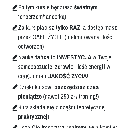
Po tym kursie będziesz
świetnym
tencerzem/tancerką!
Za kurs płacisz
tylko RAZ
, a dostęp masz
przez CAŁE ŻYCIE (nielimitowana ilość
odtworzeń)
Nauka
tańca
to
INWESTYCJA
w Twoje
samopoczucie, zdrowie, ilość energii w
ciągu dnia i
JAKOŚĆ ŻYCIA
!
Dzięki kursowi
oszczędzisz czas i
pieniądze
(nawet 250 zł / trening!)
Kurs składa się z części teoretycznej i
praktycznej
!
Uczą Cię trenerzy z
realnymi
wynikami w