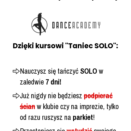
Dzięki kursowi "Taniec SOLO":
Nauczysz się tańczyć
SOLO
w
zaledwie
7 dni!
Już nigdy nie będziesz
podpierać
ścian
w klubie czy na imprezie, tylko
od razu ruszysz na
parkiet
!
Przestaniesz się
wstydzić
swojego