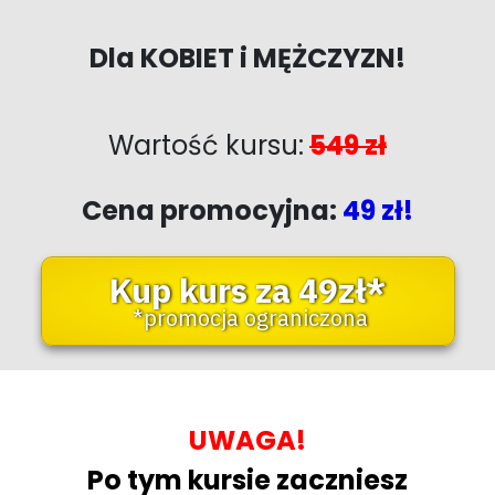
Dla
KOBIET
i
MĘŻCZYZN
!
Wartość kursu:
549 zł
Cena promocyjna:
49 zł!
Kup kurs za 49zł*
*promocja ograniczona
UWAGA!
Po tym kursie zaczniesz