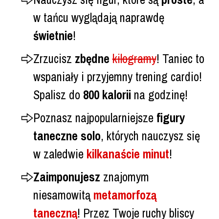
w tańcu wyglądają naprawdę
świetnie
!
Zrzucisz
zbędne
kilogramy
! Taniec to
wspaniały i przyjemny trening cardio!
Spalisz do
800 kalorii
na godzinę!
Poznasz najpopularniejsze
figury
taneczne solo
, których nauczysz się
w zaledwie
kilkanaście minut
!
Zaimponujesz
znajomym
niesamowitą
metamorfozą
taneczną
! Przez Twoje ruchy bliscy