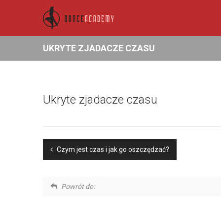
UKRYTE ZJADACZE CZASU
Ukryte zjadacze czasu
Czym jest czas i jak go oszczędzać?
Powrót do: