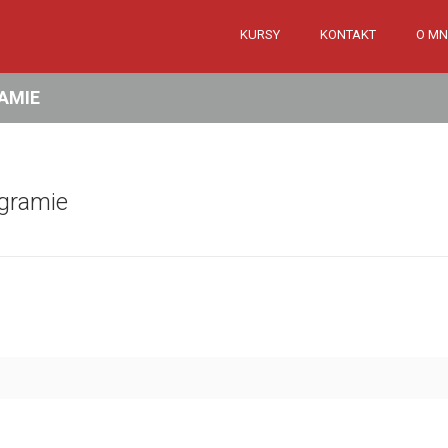
KURSY
KONTAKT
O MN
AMIE
agramie