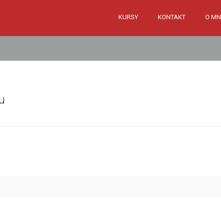
KURSY
KONTAKT
O MN
u