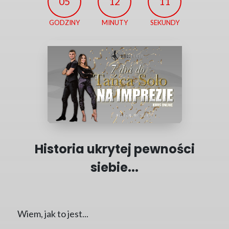
05
12
10
GODZINY
MINUTY
SEKUNDY
Historia ukrytej pewności
siebie...
Wiem, jak to jest...