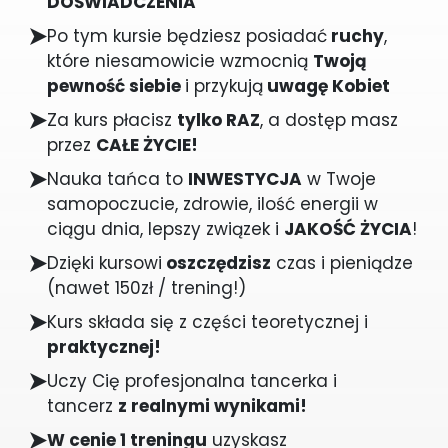
DOŚWIADCZENIA
Po tym kursie będziesz posiadać
ruchy
,
które niesamowicie wzmocnią
Twoją
pewność siebie
i przykują
uwagę Kobiet
Za kurs płacisz
tylko RAZ
, a dostęp masz
przez
CAŁE ŻYCIE!
Nauka tańca to
INWESTYCJA
w Twoje
samopoczucie, zdrowie, ilość energii w
ciągu dnia, lepszy związek i
JAKOŚĆ ŻYCIA
!
Dzięki kursowi
oszczędzisz
czas i pieniądze
(nawet 150zł / trening!)
Kurs składa się z części teoretycznej i
praktycznej!
Uczy Cię profesjonalna tancerka i
tancerz
z realnymi wynikami!
W cenie 1 treningu
uzyskasz