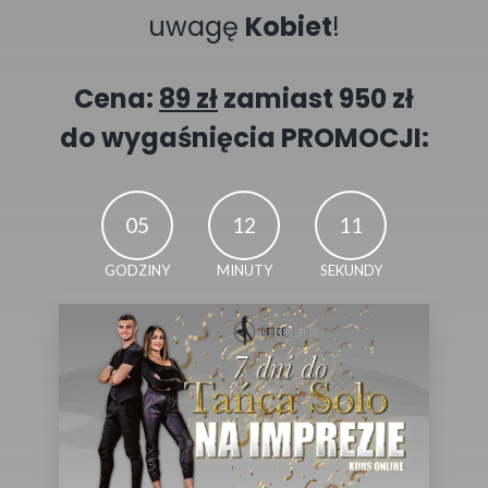
uwagę
Kobiet
!
Cena:
89 zł
zamiast 950 zł
do wygaśnięcia PROMOCJI:
05
12
10
GODZINY
MINUTY
SEKUNDY