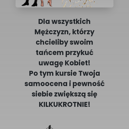
Dla wszystkich
Mężczyzn, którzy
chcieliby swoim
tańcem przykuć
uwagę
Kobiet
!
Po tym kursie Twoja
samoocena
i
pewność
siebie
zwiększą się
KILKUKROTNIE
!