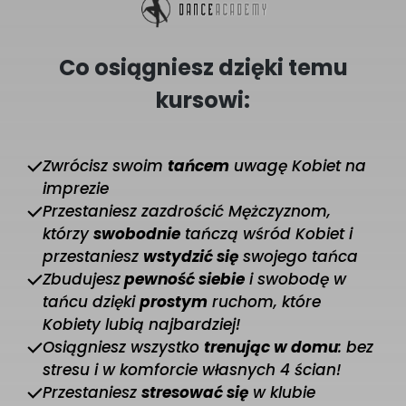
Co osiągniesz dzięki temu
kursowi:
Zwrócisz swoim
tańcem
uwagę Kobiet na
imprezie
Przestaniesz zazdrościć Mężczyznom,
którzy
swobodnie
tańczą wśród Kobiet i
przestaniesz
wstydzić się
swojego tańca
Zbudujesz
pewność siebie
i swobodę w
tańcu dzięki
prostym
ruchom, które
Kobiety lubią najbardziej!
Osiągniesz wszystko
trenując w domu
: bez
stresu i w komforcie własnych 4 ścian!
Przestaniesz
stresować się
w klubie