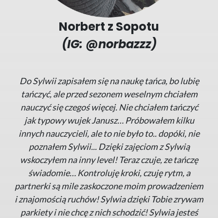
Norbert z Sopotu
(IG: @norbazzz)
Do Sylwii zapisałem się na naukę tańca, bo lubię
tańczyć, ale przed sezonem weselnym chciałem
nauczyć się czegoś więcej. Nie chciałem tańczyć
jak typowy wujek Janusz… Próbowałem kilku
innych nauczycieli, ale to nie było to.. dopóki, nie
poznałem Sylwii... Dzięki zajęciom z Sylwią
wskoczyłem na inny level! Teraz czuje, ze tańczę
świadomie… Kontroluję kroki, czuję rytm, a
partnerki są mile zaskoczone moim prowadzeniem
i znajomością ruchów! Sylwia dzięki Tobie zrywam
parkiety i nie chcę z nich schodzić! Sylwia jesteś