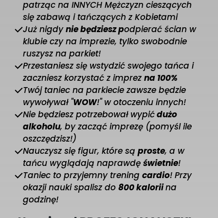
patrząc na INNYCH Mężczyzn cieszących
się zabawą i tańczących z Kobietami
Już nigdy
nie będziesz p
odpierać ścian w
klubie czy na imprezie, tylko swobodnie
ruszysz na parkiet!
Przestaniesz się wstydzić swojego tańca i
zaczniesz korzystać z imprez
na 100%
Twój taniec na parkiecie zawsze będzie
wywoływał "
WOW
!" w otoczeniu innych!
Nie będziesz potrzebował wypić
dużo
alkoholu
, by zacząć imprezę (pomyśl ile
oszczędzisz!)
Nauczysz się figur, które są
proste
, a w
tańcu wyglądają naprawdę
świetnie
!
Taniec to przyjemny trening
cardio
! Przy
okazji nauki spalisz do
800 kalorii
na
godzinę!