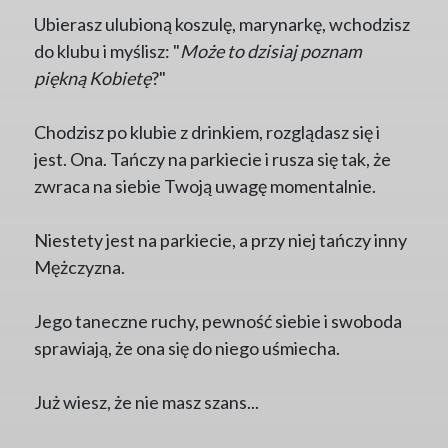
Ubierasz ulubioną koszulę, marynarkę, wchodzisz
do klubu i myślisz: "
Może to dzisiaj poznam
piękną Kobietę
?"
Chodzisz po klubie z drinkiem, rozglądasz się i
jest. Ona. Tańczy na parkiecie i rusza się tak, że
zwraca na siebie Twoją uwagę momentalnie.
Niestety jest na parkiecie, a przy niej tańczy inny
Mężczyzna.
Jego taneczne ruchy, pewność siebie i swoboda
sprawiają, że ona się do niego uśmiecha.
Już wiesz, że nie masz szans...