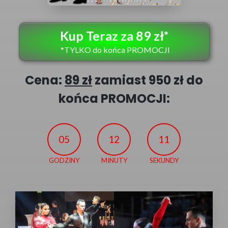
Kup Teraz za 89 zł*
*TYLKO do końca PROMOCJI
Cena:
89 zł
zamiast 950 zł do
końca PROMOCJI:
05
12
10
GODZINY
MINUTY
SEKUNDY