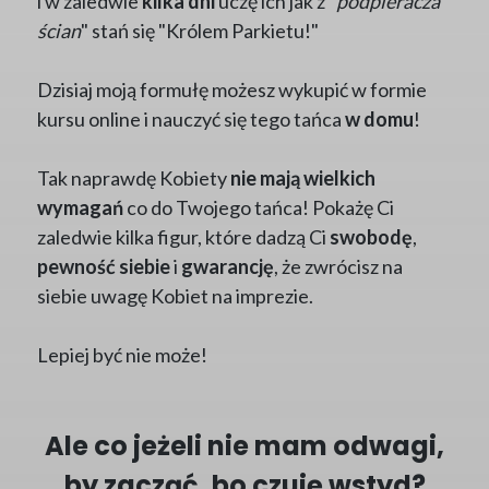
i w zaledwie
kilka dni
uczę ich jak z "
podpieracza
ścian
" stań się "Królem Parkietu!"
Dzisiaj moją formułę możesz wykupić w formie
kursu online i nauczyć się tego tańca
w domu
!
Tak naprawdę Kobiety
nie mają wielkich
wymagań
co do Twojego tańca! Pokażę Ci
zaledwie kilka figur, które dadzą Ci
swobodę
,
pewność siebie
i
gwarancję
, że zwrócisz na
siebie uwagę Kobiet na imprezie.
Lepiej być nie może!
Ale co jeżeli nie mam odwagi,
by zacząć, bo czuję wstyd?