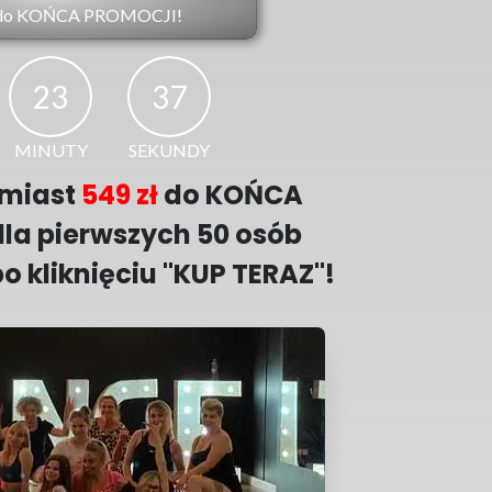
do KOŃCA PROMOCJI!
23
35
MINUTY
SEKUNDY
amiast
549 zł
do KOŃCA
dla pierwszych 50 osób
 kliknięciu "KUP TERAZ"!