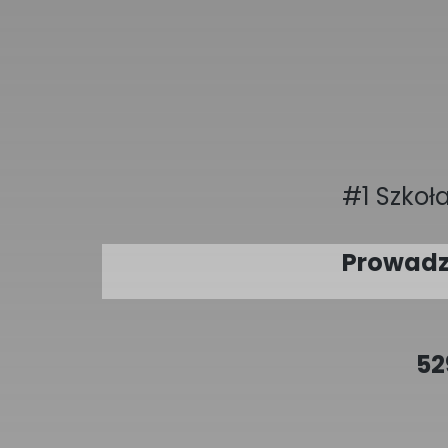
#1 Szkoł
Prowadzi
52