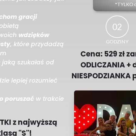
*TYLKO 
chom gracji
02
obietą
swoich
wdzięków
GODZINY
esty
, które przydadzą
Cena: 529 zł z
ym
ć
jaką szukałaś od
ODLICZANIA + 
NIESPODZIANKA po
zie lepiej rozumieć
o poruszać
w trakcie
TKI z najwyższą
asą "S"!