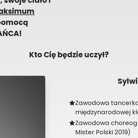
 swoje ciało i
aksimum
pomocą
AŃCA!
Kto Cię będzie uczył?
Sylw
Zawodowa tancerka,
międzynarodowej kla
Zawodowa choreogra
Mister Polski 2019)