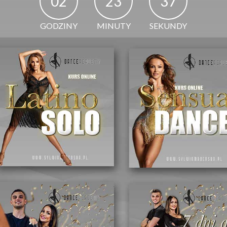
02
23
35
GODZINY
MINUTY
SEKUNDY