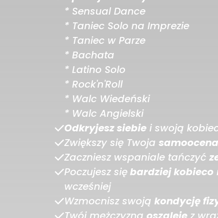
* Sensual Dance
* Taniec Solo na Imprezie
* Taniec w Parze
* Bachata
* Latino Solo
* Rock'n'Roll
* Walc Wiedeński
* Walc Angielski
Odkryjesz siebie
i swoją kobie
Zwiększy się Twoja
samoocen
Zaczniesz wspaniale tańczyć
z
Poczujesz się
bardziej kobieco
wcześniej
Wzmocnisz swoją
kondycję fiz
Twój mężczyzna
oszaleje
z wra