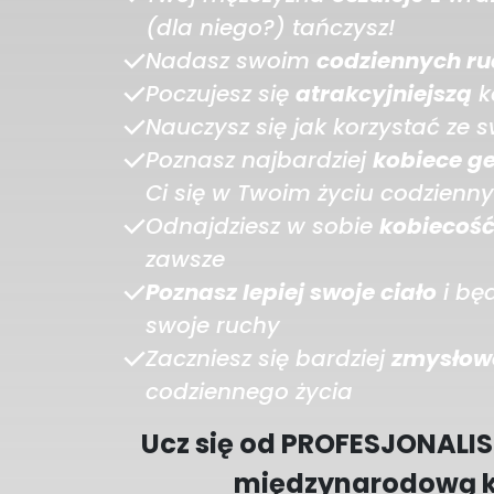
(dla niego?) tańczysz!
Nadasz swoim
codziennych ru
Poczujesz się
atrakcyjniejszą
k
Nauczysz się jak korzystać ze 
Poznasz najbardziej
kobiece g
Ci się w Twoim życiu codzienn
Odnajdziesz w sobie
kobiecoś
zawsze
Poznasz lepiej swoje ciało
i będ
swoje ruchy
Zaczniesz się bardziej
zmysłow
codziennego życia
Ucz się od PROFESJONALIS
międzynarodową kl