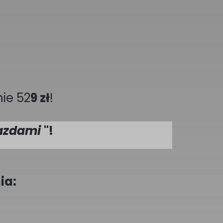
ie 52
9 zł
!
iazdami
"!
ia: