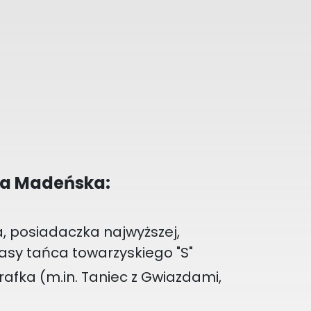
ia Madeńska:
 posiadaczka najwyższej,
sy tańca towarzyskiego "S"
fka (m.in. Taniec z Gwiazdami,