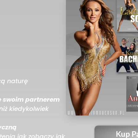
cą naturę
a
e swoim partnerem
niż kiedykolwiek
yczną
Kup Pa
żenia jak zobaczy jak