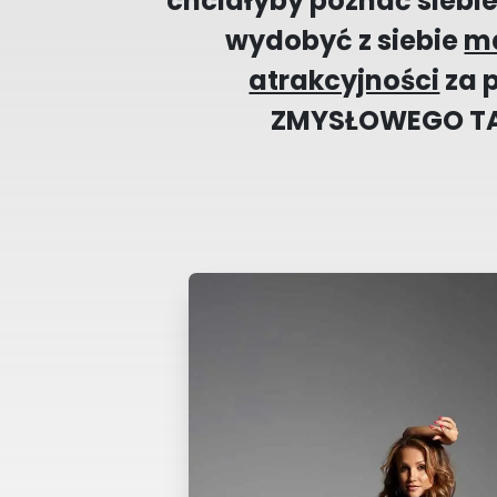
chciałyby poznać siebie,
wydobyć z siebie
m
atrakcyjności
za 
ZMYSŁOWEGO T