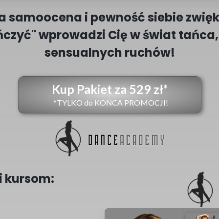
a samoocena i pewność siebie zwięk
ńczyć" wprowadzi Cię w świat tańca,
sensualnych ruchów!
Kup Pakiet za 529 zł*
*TYLKO do KOŃCA PROMOCJI!
i kursom: